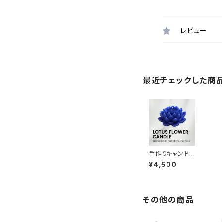
レビュー
最近チェックした商
手作りキャンドル
（ブルーロータ
¥4,500
ス）アロマキャン
ドル 手作り 日
本製 ハンドメイ
ド 香り 置物 ギフ
ト プレゼント
その他の商品